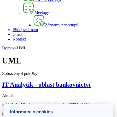
Meetupy
Záznamy z meetupů
Přidej se k nám
O nás
Kontakt
Domov
UML
UML
Zobrazeny 4 položky
IT Analytik - oblast bankovnictví
Aktuální
IČO
Praha
Dlouhodobá spolupráce
Do 8000 kč/MD
Informace o cookies
Hledáme komunikativní IT analytika, který je spolehlivý,