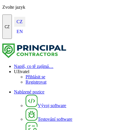
Zvolte jazyk
CZ
CZ
EN
Napiš, co tě zajímá…
Uživatel
Přihlásit se
Registrovat
Nabízené pozice
Vývoj software
Testování software