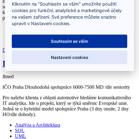
zodpovědný a má logické myšlení. Budeš mít prostor pro
Kliknutím na "Souhlasím se vším" umožníte použití
seberealizaci, profesní rozvoj a budeš pracovat ve skvělém týmu. V
cookies pro funkční, analytické a marketingové účely
kanceláři se potkáváme 3x týdně a zbytek dní máme možnost
na vašem zařízení. Své preference můžete snadno
pracovat na remote.
upravit v Nastavení cookies.
IT analytik
UML
bankovnictví
Souhlasím se vším
Detail inzerátu
Nastavení cookies
IT Analytik pro automobilový průmysl
Ihned
IČO
Praha
Dlouhodobá spolupráce
6000-7500 MD /dle seniority
Pro našeho klienta z oblasti automotive hledáme komunikativního
IT analytika. Jde o projekt, který se týká směrnic Evropské unie.
Jedná se o hybridní model spolupráce Praha (3 dny onsite, 2 dny
HO/dle dohody).
Analýza a Architektura
SQL
UML