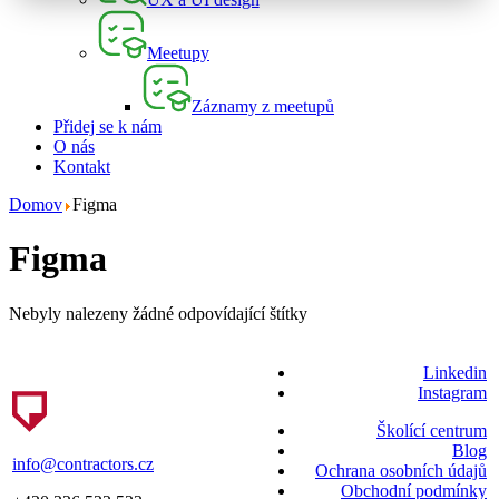
Meetupy
Záznamy z meetupů
Přidej se k nám
O nás
Kontakt
Domov
Figma
Figma
Nebyly nalezeny žádné odpovídající štítky
Linkedin
Instagram
Školící centrum
Blog
info@contractors.cz
Ochrana osobních údajů
Obchodní podmínky