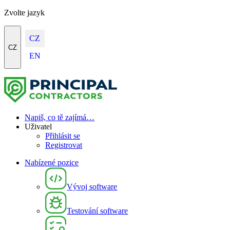
Zvolte jazyk
CZ
CZ
EN
Napiš, co tě zajímá…
Uživatel
Přihlásit se
Registrovat
Nabízené pozice
Vývoj software
Testování software