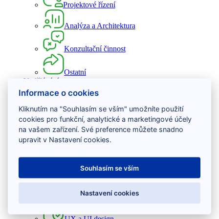
Projektové řízení
Analýza a Architektura
Konzultační činnost
Ostatní
Vzdělávání
Informace o cookies
Vývoj software
Kliknutím na "Souhlasím se vším" umožníte použití
cookies pro funkční, analytické a marketingové účely
Testování software
na vašem zařízení. Své preference můžete snadno
upravit v Nastavení cookies.
Projektové řízení
Souhlasím se vším
DevOps
Nastavení cookies
Osobní rozvoj
UX a UI design