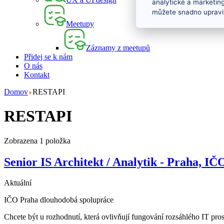
analytické a marketin
můžete snadno upravit
Meetupy
Záznamy z meetupů
Přidej se k nám
O nás
Kontakt
Domov
RESTAPI
RESTAPI
Zobrazena 1 položka
Senior IS Architekt / Analytik - Praha, IČ
Aktuální
IČO
Praha
dlouhodobá spolupráce
Chcete být u rozhodnutí, která ovlivňují fungování rozsáhlého IT prost