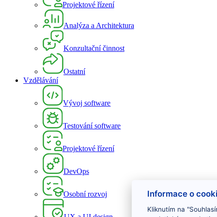
Projektové řízení
Analýza a Architektura
Konzultační činnost
Ostatní
Vzdělávání
Vývoj software
Testování software
Projektové řízení
DevOps
Informace o cook
Osobní rozvoj
Kliknutím na "Souhlasí
UX a UI design