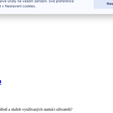
gové účely na vašem zařízení. Své preference
Nas
 v Nastavení cookies.
O
ředí a služeb využívaných statisíci uživatelů?