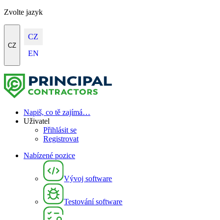
Zvolte jazyk
CZ
CZ
EN
Napiš, co tě zajímá…
Uživatel
Přihlásit se
Registrovat
Nabízené pozice
Vývoj software
Testování software