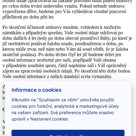
osobní údaje zpracovávat na základě právního titulu plnění smlouvy
po celou dobu trvání smluvního vztahu. Pokud nebude smlouva
vypovězena dříve, budeme pro Vás vyhledávat vhodné pracovní
příležitosti po dobu pěti let.
Po skončení účinnosti smlouvy musíme, vzhledem k možným
námitkám a případným sporům, Vaše osobní údaje udržovat po
dobu dalších 4 let (tedy po dobu obecné promlčecí lhůty, po které je
již neefektivní podávat žalobu soudu, prodlouženou o dobu, po
kterou může trvat, než nám nebo Vám dá soud vědět, že je žaloba
skutečně podána). Po dobu těchto čtyř let již budeme držet jen
osobní informace nezbytné pro naši, popřípadě Vaši obranu
v případném soudním sporu, čímž naplníme náš i Váš oprávněný
zájem na zpracování osobních údajů. Po skončení této doby budou
Vaše osobní informace z našich databází zcela vymazány.
Z důvodu naší právní povinnosti uchovávat účetní doklady, pak
Informace o cookies
budeme Vaše osobní údaje obsažené v účetních dokladech
uchovávat po zákonem stanovenou dobu 10 let.
Kliknutím na "Souhlasím se vším" umožníte použití
cookies pro funkční, analytické a marketingové účely
Organizace školících kurzů
na vašem zařízení. Své preference můžete snadno
upravit v Nastavení cookies.
V případě, že se přihlásíte na školení uložíme si Vámi poskytnuté
osobní údaje a zároveň Vás požádáme o jejich doplnění o údaje
fakturační. Protože se jedná o placenou službu, využijeme Vaše