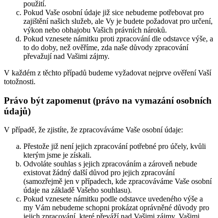
použití.
Pokud Vaše osobní údaje již sice nebudeme potřebovat pro
zajištění našich služeb, ale Vy je budete požadovat pro určení,
výkon nebo obhajobu Vašich právních nároků.
Pokud vznesete námitku proti zpracování dle odstavce výše, a
to do doby, než ověříme, zda naše důvody zpracování
převažují nad Vašimi zájmy.
V každém z těchto případů budeme vyžadovat nejprve ověření Vaší
totožnosti.
Právo být zapomenut (právo na vymazání osobních
údajů)
V případě, že zjistíte, že zpracováváme Vaše osobní údaje:
Přestože již není jejich zpracování potřebné pro účely, kvůli
kterým jsme je získali.
Odvoláte souhlas s jejich zpracováním a zároveň nebude
existovat žádný další důvod pro jejich zpracování
(samozřejmě jen v případech, kde zpracováváme Vaše osobní
údaje na základě Vašeho souhlasu).
Pokud vznesete námitku podle odstavce uvedeného výše a
my Vám nebudeme schopni prokázat oprávněné důvody pro
jejich zpracování, které převáží nad Vašimi zájmy, Vašimi