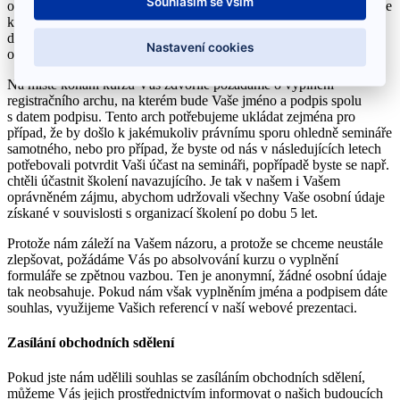
Souhlasím se vším
osobní údaje především k vystavení daňového dokladu. Ten musíme
kvůli právní povinnosti archivace udržovat v našem účetnictví po
dobu 10 let. Poskytnuté osobní údaje dále využijeme k
Nastavení cookies
organizačním úkonům spojeným s pořádáním semináře.
Na místě konání kurzu Vás zdvořile požádáme o vyplnění
registračního archu, na kterém bude Vaše jméno a podpis spolu
s datem podpisu. Tento arch potřebujeme ukládat zejména pro
případ, že by došlo k jakémukoliv právnímu sporu ohledně semináře
samotného, nebo pro případ, že byste od nás v následujících letech
potřebovali potvrdit Vaši účast na semináři, popřípadě byste se např.
chtěli účastnit školení navazujícího. Je tak v našem i Vašem
oprávněném zájmu, abychom udržovali všechny Vaše osobní údaje
získané v souvislosti s organizací školení po dobu 5 let.
Protože nám záleží na Vašem názoru, a protože se chceme neustále
zlepšovat, požádáme Vás po absolvování kurzu o vyplnění
formuláře se zpětnou vazbou. Ten je anonymní, žádné osobní údaje
tak neobsahuje. Pokud nám však vyplněním jména a podpisem dáte
souhlas, využijeme Vašich referencí v naší webové prezentaci.
Zasílání obchodních sdělení
Pokud jste nám udělili souhlas se zasíláním obchodních sdělení,
můžeme Vás jejich prostřednictvím informovat o našich budoucích