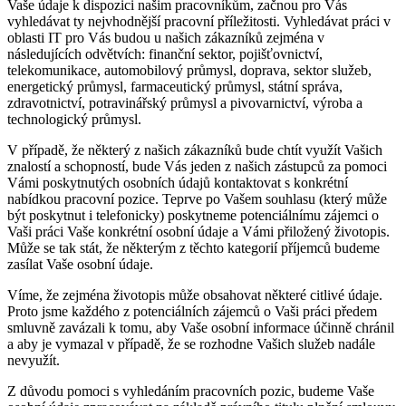
Vaše údaje k dispozici našim pracovníkům, začnou pro Vás
vyhledávat ty nejvhodnější pracovní příležitosti. Vyhledávat práci v
oblasti IT pro Vás budou u našich zákazníků zejména v
následujících odvětvích: finanční sektor, pojišťovnictví,
telekomunikace, automobilový průmysl, doprava, sektor služeb,
energetický průmysl, farmaceutický průmysl, státní správa,
zdravotnictví, potravinářský průmysl a pivovarnictví, výroba a
technologický průmysl.
V případě, že některý z našich zákazníků bude chtít využít Vašich
znalostí a schopností, bude Vás jeden z našich zástupců za pomoci
Vámi poskytnutých osobních údajů kontaktovat s konkrétní
nabídkou pracovní pozice. Teprve po Vašem souhlasu (který může
být poskytnut i telefonicky) poskytneme potenciálnímu zájemci o
Vaši práci Vaše konkrétní osobní údaje a Vámi přiložený životopis.
Může se tak stát, že některým z těchto kategorií příjemců budeme
zasílat Vaše osobní údaje.
Víme, že zejména životopis může obsahovat některé citlivé údaje.
Proto jsme každého z potenciálních zájemců o Vaši práci předem
smluvně zavázali k tomu, aby Vaše osobní informace účinně chránil
a aby je vymazal v případě, že se rozhodne Vašich služeb nadále
nevyužít.
Z důvodu pomoci s vyhledáním pracovních pozic, budeme Vaše