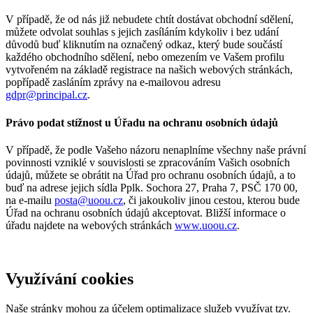
V případě, že od nás již nebudete chtít dostávat obchodní sdělení,
můžete odvolat souhlas s jejich zasíláním kdykoliv i bez udání
důvodů buď kliknutím na označený odkaz, který bude součástí
každého obchodního sdělení, nebo omezením ve Vašem profilu
vytvořeném na základě registrace na našich webových stránkách,
popřípadě zasláním zprávy na e-mailovou adresu
gdpr@principal.cz
.
Právo podat stížnost u Úřadu na ochranu osobních údajů
V případě, že podle Vašeho názoru nenaplníme všechny naše právní
povinnosti vzniklé v souvislosti se zpracováním Vašich osobních
údajů, můžete se obrátit na Úřad pro ochranu osobních údajů, a to
buď na adrese jejich sídla Pplk. Sochora 27, Praha 7, PSČ 170 00,
na e-mailu
posta@uoou.cz
, či jakoukoliv jinou cestou, kterou bude
Úřad na ochranu osobních údajů akceptovat. Bližší informace o
úřadu najdete na webových stránkách
www.uoou.cz
.
Využívání cookies
Naše stránky mohou za účelem optimalizace služeb využívat tzv.