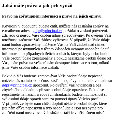
Jaká máte práva a jak jich využít
Právo na zpřístupnění informací a právo na jejich opravu
Kdykoliv v budoucnu budete chtít, můžete nás zasláním zprávy na
e-mailovou adresu
gdpr@principal.cz
požádat o zaslání potvrzení,
zda jsou či nejsou Vaše osobní údaje zpracovávány. Po ověření Vaší
totožnosti začneme Vaši žádost vyřizovat. V případě, že Vaše údaje
námi budou zpracovány, můžeme Vás na Vaši žádost nad rámec
informací poskytnutých v těchto Zásadách ochrany osobních údajů
informovat i o případných třetích osobách, kterým byly nebo budou
Vaše osobní údaje zpřístupněny a pokud nezískáme osobní údaje od
Vás, máte právo na veškeré nám dostupné informace o tom, odkud
jsme Vaše osobní informace získali.
Pokud o Vás budeme zpracovávat Vaše osobní údaje nepřesně,
můžete nás na tuto skutečnost zasláním zprávy na e-mailovou adresu
gdpr@principal.cz
upozornit. Po ověření Vaší totožnosti a bez
zbytečného odkladu nepřesné osobní údaje opravíme. Pokud se
registrujete na našich webových stránkách, budete mít možnost si
své osobní údaje opravit sami za pomoci úprav Vašeho profilu.
V případě, že byste nám chtěli doplnit některé osobní údaje, které
jste nám dříve neposkytli a tyto osobní údaje jsou nezbytné pro
zajištění námi poskytovaných služeb, stačí je v příslušném místě