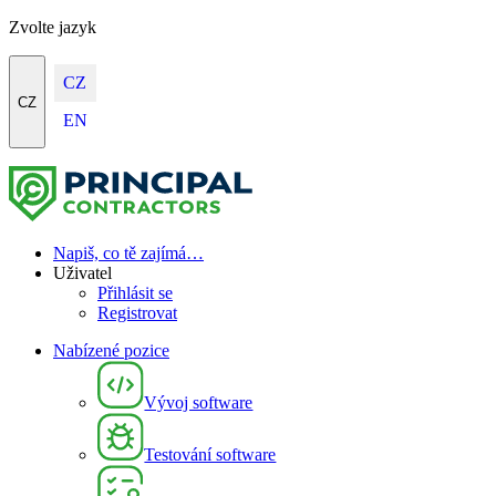
Zvolte jazyk
CZ
CZ
EN
Napiš, co tě zajímá…
Uživatel
Přihlásit se
Registrovat
Nabízené pozice
Vývoj software
Testování software