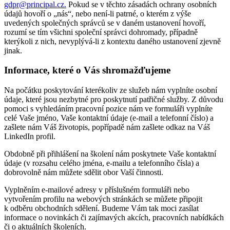
gdpr@principal.cz.
Pokud se v těchto zásadách ochrany osobních
údajů hovoří o „nás“, nebo není-li patrné, o kterém z výše
uvedených společných správců se v daném ustanovení hovoří,
rozumí se tím všichni společní správci dohromady, případně
kterýkoli z nich, nevyplývá-li z kontextu daného ustanovení zjevně
jinak.
Informace, které o Vás shromažďujeme
Na počátku poskytování kterékoliv ze služeb nám vyplníte osobní
údaje, které jsou nezbytné pro poskytnutí patřičné služby. Z důvodu
pomoci s vyhledáním pracovní pozice nám ve formuláři vyplníte
celé Vaše jméno, Vaše kontaktní údaje (e-mail a telefonní číslo) a
zašlete nám Váš životopis, popřípadě nám zašlete odkaz na Váš
LinkedIn profil.
Obdobně při přihlášení na školení nám poskytnete Vaše kontaktní
údaje (v rozsahu celého jména, e-mailu a telefonního čísla) a
dobrovolně nám můžete sdělit obor Vaší činnosti.
Vyplněním e-mailové adresy v příslušném formuláři nebo
vytvořením profilu na webových stránkách se můžete připojit
k odběru obchodních sdělení. Budeme Vám tak moci zasílat
informace o novinkách či zajímavých akcích, pracovních nabídkách
či o aktuálních školeních.