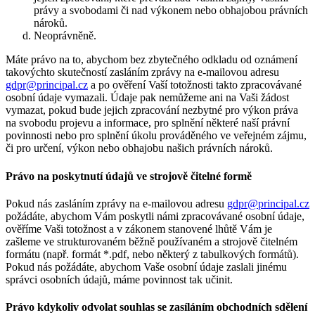
právy a svobodami či nad výkonem nebo obhajobou právních
nároků.
Neoprávněně.
Máte právo na to, abychom bez zbytečného odkladu od oznámení
takovýchto skutečností zasláním zprávy na e-mailovou adresu
gdpr@principal.cz
a po ověření Vaší totožnosti takto zpracovávané
osobní údaje vymazali. Údaje pak nemůžeme ani na Vaši žádost
vymazat, pokud bude jejich zpracování nezbytné pro výkon práva
na svobodu projevu a informace, pro splnění některé naší právní
povinnosti nebo pro splnění úkolu prováděného ve veřejném zájmu,
či pro určení, výkon nebo obhajobu našich právních nároků.
Právo na poskytnutí údajů ve strojově čitelné formě
Pokud nás zasláním zprávy na e-mailovou adresu
gdpr@principal.cz
požádáte, abychom Vám poskytli námi zpracovávané osobní údaje,
ověříme Vaši totožnost a v zákonem stanovené lhůtě Vám je
zašleme ve strukturovaném běžně používaném a strojově čitelném
formátu (např. formát *.pdf, nebo některý z tabulkových formátů).
Pokud nás požádáte, abychom Vaše osobní údaje zaslali jinému
správci osobních údajů, máme povinnost tak učinit.
Právo kdykoliv odvolat souhlas se zasíláním obchodních sdělení