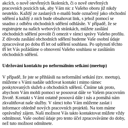
akcích, o nově otevřených školeních, či o nově otevřených
pracovních pozicích tak, aby Vám nic z Vašeho oboru již nikdy
neuteklo. Každý ze zaslaných e-mailů bude označený jako obchodní
sdělení a každý z nich bude obsahovat link, s jehož pomocí se
snadno z odběru obchodních sdělení odhlásíte. V případě, že se
registrujete na našich webových stránkách, můžete zasílání
obchodních sdělení povolit či omezit v rámci správy Vašeho profilu.
Z důvodu zasílání obchodních sdělení budeme Vaše osobní údaje
zpracovávat po dobu tří let od udělení souhlasu. Po uplynutí těchto
tří let Vás požádáme o obnovení Vašeho souhlasu se zasíláním
obchodních sdělení.
Udržování kontaktu po neformálním setkání (meetup)
V případě, že jste se přihlásili na neformální setkání (tzv. meetup),
můžeme s Vámi nadále udržovat kontakt i mimo rámec
poskytovaných služeb a obchodních sdělení. Činíme tak proto,
abychom Vám mohli pomoci se posouvat dále ve Vašem pracovním
životě. Kontakt s Vámi ostatně posouvá dále i nás a pomáhá nám
zkvalitňovat naše služby. V rámci toho Vám můžeme zaslat i
informace ohledně nových pracovních projektů. Na tom máme
oprávněný zájem. Naši možnost Vás takto kontaktovat můžete vždy
odmítnout. Vaše osobní údaje pro tento účel zpracováváme do doby,
než tuto možnost odmítnete.