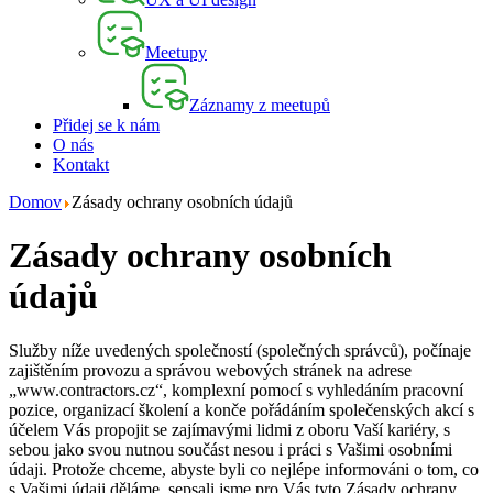
Meetupy
Záznamy z meetupů
Přidej se k nám
O nás
Kontakt
Domov
Zásady ochrany osobních údajů
Zásady ochrany osobních
údajů
Služby níže uvedených společností (společných správců), počínaje
zajištěním provozu a správou webových stránek na adrese
„www.contractors.cz“, komplexní pomocí s vyhledáním pracovní
pozice, organizací školení a konče pořádáním společenských akcí s
účelem Vás propojit se zajímavými lidmi z oboru Vaší kariéry, s
sebou jako svou nutnou součást nesou i práci s Vašimi osobními
údaji. Protože chceme, abyste byli co nejlépe informováni o tom, co
s Vašimi údaji děláme, sepsali jsme pro Vás tyto Zásady ochrany