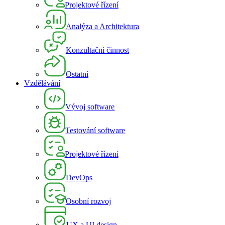
Projektové řízení
Analýza a Architektura
Konzultační činnost
Ostatní
Vzdělávání
Vývoj software
Testování software
Projektové řízení
DevOps
Osobní rozvoj
UX a UI design