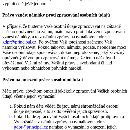
vyplnit celé ještě jednou.
Právo vznést námitky proti zpracování osobních údajů
V případě, že budeme Vaše osobní údaje zpracovávat na základě
našeho oprávněného zájmu, máte právo proti takovému zpracování
vznést námitky, a to zasláním zprávy na e‑mailovou adresu
gdpr@principal.cz
. Po ověření Vaší totožnosti začneme Vaši
námitku vyřizovat. Pokud takovou námitku podáte, nebudeme moci
Vaše osobní údaje zpracovávat, dokud neprokážeme, jaký závažný
oprávněný důvod pro zpracování máme, a že tento náš důvod
převáží nad Vašimi zájmy, Vašimi právy a svobodami či nad
výkonem nebo obhajobou právních nároků.
Právo na omezení práce s osobními údaji
Máte právo, abychom omezili jakékoliv zpracování Vašich osobních
údajů včetně jejich vymazání:
Pokud nám dáte vědět, že jsou námi shromážděné osobní
údaje nepřesné, a to až do ověření jejich správnosti.
Pokud bude zpracování Vašich osobních údajů protiprávní a
Vy požádáte zasláním zprávy na e-mailovou adresu
gdpr@principal.cz
namísto o vymazání o omezení jejich