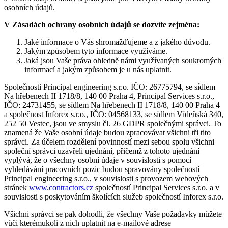
osobních údajů.
V Zásadách ochrany osobních údajů se dozvíte zejména:
Jaké informace o Vás shromažďujeme a z jakého důvodu.
Jakým způsobem tyto informace využíváme.
Jaká jsou Vaše práva ohledně námi využívaných soukromých
informací a jakým způsobem je u nás uplatnit.
Společnosti Principal engineering s.r.o. IČO: 26775794, se sídlem
Na hřebenech II 1718/8, 140 00 Praha 4, Principal Services s.r.o.,
IČO: 24731455, se sídlem Na hřebenech II 1718/8, 140 00 Praha 4
a společnost Inforex s.r.o., IČO: 04568133, se sídlem Vídeňská 340,
252 50 Vestec, jsou ve smyslu čl. 26 GDPR společnými správci. To
znamená že Vaše osobní údaje budou zpracovávat všichni tři tito
správci. Za účelem rozdělení povinností mezi sebou spolu všichni
společní správci uzavřeli ujednání, přičemž z tohoto ujednání
vyplývá, že o všechny osobní údaje v souvislosti s pomocí
vyhledávání pracovních pozic budou spravovány společností
Principal engineering s.r.o., v souvislosti s provozem webových
stránek
www.contractors.cz
společností Principal Services s.r.o. a v
souvislosti s poskytováním školících služeb společností Inforex s.r.o.
Všichni správci se pak dohodli, že všechny Vaše požadavky můžete
vůči kterémukoli z nich uplatnit na e-mailové adrese