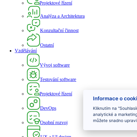
Projektové řízení
Analýza a Architektura
Konzultační činnost
Ostatní
Vzdělávání
Vývoj software
Testování software
Projektové řízení
Informace o cook
DevOps
Kliknutím na "Souhlasí
analytické a marketin
můžete snadno upravit
Osobní rozvoj
UX a UI design