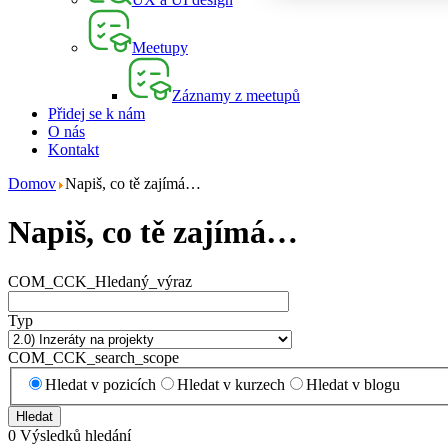
Meetupy
Záznamy z meetupů
Přidej se k nám
O nás
Kontakt
Domov
Napiš, co tě zajímá…
Napiš, co tě zajímá…
COM_CCK_Hledaný_výraz
Typ
COM_CCK_search_scope
Hledat v pozicích
Hledat v kurzech
Hledat v blogu
Hledat
0
Výsledků hledání