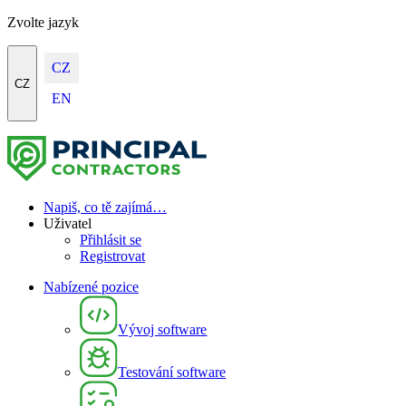
Zvolte jazyk
CZ
CZ
EN
Napiš, co tě zajímá…
Uživatel
Přihlásit se
Registrovat
Nabízené pozice
Vývoj software
Testování software