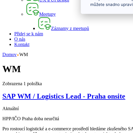
můžete snadno upravit
Meetupy
Záznamy z meetupů
Přidej se k nám
O nás
Kontakt
Domov
WM
WM
Zobrazena 1 položka
SAP WM / Logistics Lead - Praha onsite
Aktuální
HPP/IČO
Praha
doba neurčitá
Pro rostoucí logistické a e-commerce prostředí hledáme zkušeného S