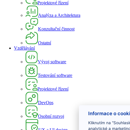
Projektové řízení
Analýza a Architektura
Konzultační činnost
Ostatní
Vzdělávání
Vývoj software
Testování software
Projektové řízení
DevOps
Informace o cook
Osobní rozvoj
Kliknutím na "Souhlasí
analytické a marketin
UX a UI design