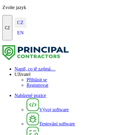
Zvolte jazyk
CZ
CZ
EN
Napiš, co tě zajímá…
Uživatel
Přihlásit se
Registrovat
Nabízené pozice
Vývoj software
Testování software