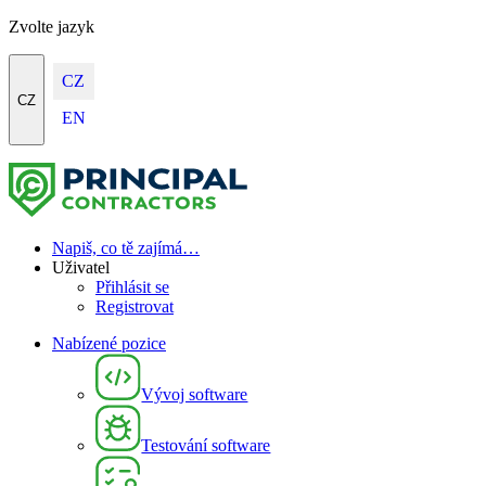
Zvolte jazyk
CZ
CZ
EN
Napiš, co tě zajímá…
Uživatel
Přihlásit se
Registrovat
Nabízené pozice
Vývoj software
Testování software