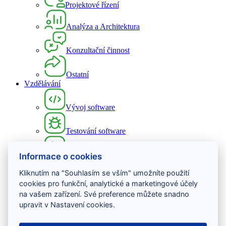
Projektové řízení
Analýza a Architektura
Konzultační činnost
Ostatní
Vzdělávání
Vývoj software
Testování software
Projektové řízení
Informace o cookies
Kliknutím na "Souhlasím se vším" umožníte použití
DevOps
cookies pro funkční, analytické a marketingové účely
na vašem zařízení. Své preference můžete snadno
Osobní rozvoj
upravit v Nastavení cookies.
UX a UI design