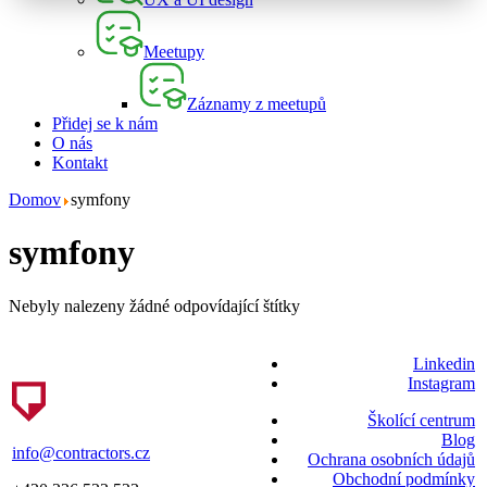
Meetupy
Záznamy z meetupů
Přidej se k nám
O nás
Kontakt
Domov
symfony
symfony
Nebyly nalezeny žádné odpovídající štítky
Linkedin
Instagram
Školící centrum
Blog
info@contractors.cz
Ochrana osobních údajů
Obchodní podmínky