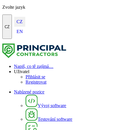
Zvolte jazyk
CZ
CZ
EN
Napiš, co tě zajímá…
Uživatel
Přihlásit se
Registrovat
Nabízené pozice
Vývoj software
Testování software