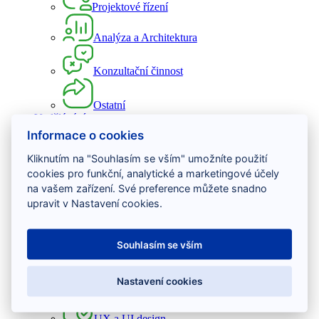
Projektové řízení
Analýza a Architektura
Konzultační činnost
Ostatní
Vzdělávání
Informace o cookies
Vývoj software
Kliknutím na "Souhlasím se vším" umožníte použití
cookies pro funkční, analytické a marketingové účely
Testování software
na vašem zařízení. Své preference můžete snadno
upravit v Nastavení cookies.
Projektové řízení
Souhlasím se vším
DevOps
Nastavení cookies
Osobní rozvoj
UX a UI design