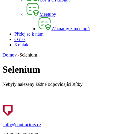
Meetupy
Záznamy z meetupů
Přidej se k nám
O nás
Kontakt
Domov
Selenium
Selenium
Nebyly nalezeny žádné odpovídající štítky
info@contractors.cz