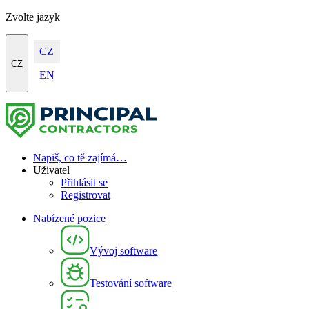
Zvolte jazyk
CZ
CZ
EN
Napiš, co tě zajímá…
Uživatel
Přihlásit se
Registrovat
Nabízené pozice
Vývoj software
Testování software