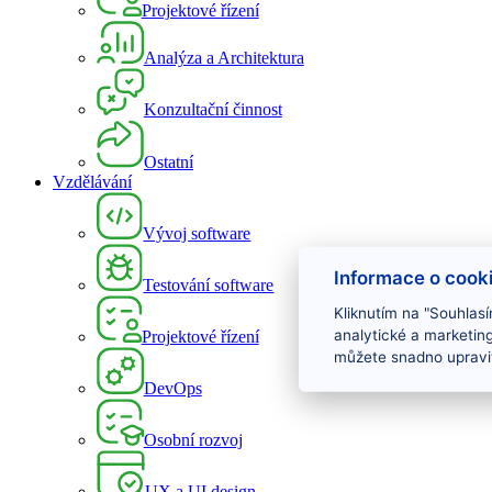
Projektové řízení
Analýza a Architektura
Konzultační činnost
Ostatní
Vzdělávání
Vývoj software
Informace o cook
Testování software
Kliknutím na "Souhlasí
analytické a marketin
Projektové řízení
můžete snadno upravit
DevOps
Osobní rozvoj
UX a UI design