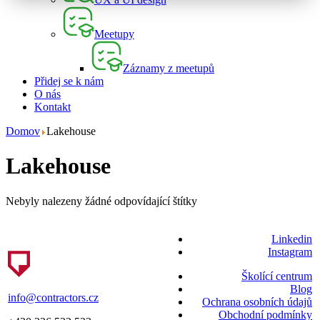
Meetupy
Záznamy z meetupů
Přidej se k nám
O nás
Kontakt
Domov
Lakehouse
Lakehouse
Nebyly nalezeny žádné odpovídající štítky
Linkedin
Instagram
Školící centrum
Blog
info@contractors.cz
Ochrana osobních údajů
Obchodní podmínky