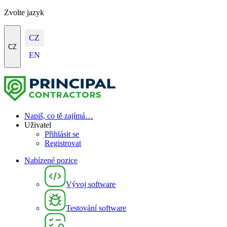
Zvolte jazyk
CZ
CZ
EN
Napiš, co tě zajímá…
Uživatel
Přihlásit se
Registrovat
Nabízené pozice
Vývoj software
Testování software