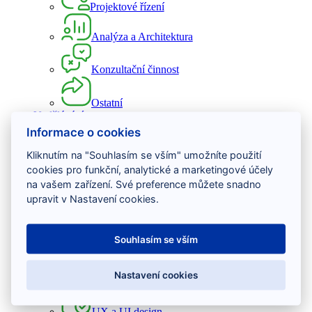
Projektové řízení
Analýza a Architektura
Konzultační činnost
Ostatní
Vzdělávání
Informace o cookies
Vývoj software
Kliknutím na "Souhlasím se vším" umožníte použití
cookies pro funkční, analytické a marketingové účely
Testování software
na vašem zařízení. Své preference můžete snadno
upravit v Nastavení cookies.
Projektové řízení
Souhlasím se vším
DevOps
Nastavení cookies
Osobní rozvoj
UX a UI design