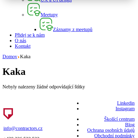
Meetupy
Záznamy z meetupů
Přidej se k nám
O nás
Kontakt
Domov
Kaka
Kaka
Nebyly nalezeny žádné odpovídající štítky
Linkedin
Instagram
Školící centrum
Blog
info@contractors.cz
Ochrana osobních údajů
Obchodní podmínky