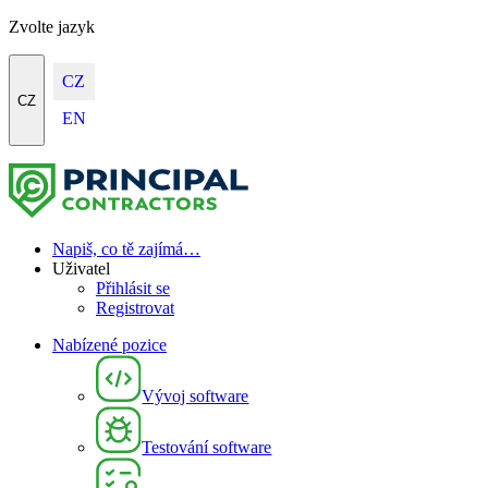
Zvolte jazyk
CZ
CZ
EN
Napiš, co tě zajímá…
Uživatel
Přihlásit se
Registrovat
Nabízené pozice
Vývoj software
Testování software