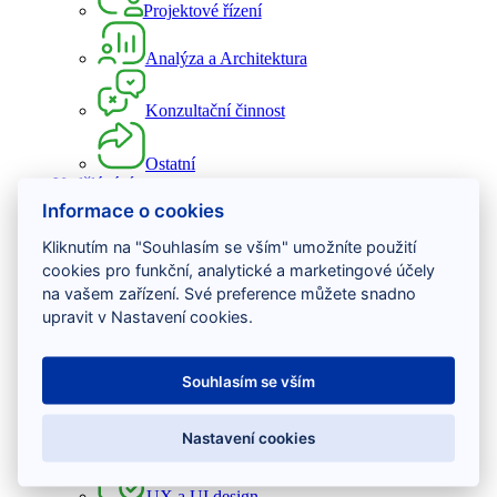
Projektové řízení
Analýza a Architektura
Konzultační činnost
Ostatní
Vzdělávání
Informace o cookies
Vývoj software
Kliknutím na "Souhlasím se vším" umožníte použití
cookies pro funkční, analytické a marketingové účely
Testování software
na vašem zařízení. Své preference můžete snadno
upravit v Nastavení cookies.
Projektové řízení
Souhlasím se vším
DevOps
Nastavení cookies
Osobní rozvoj
UX a UI design