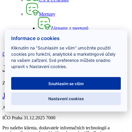
Meetupy
Záznamy z meetupů
Přidej se k nám
Informace o cookies
O nás
Kontakt
Kliknutím na "Souhlasím se vším" umožníte použití
cookies pro funkční, analytické a marketingové účely
Domov
JavaScript
na vašem zařízení. Své preference můžete snadno
JavaScript
upravit v Nastavení cookies.
Zobrazeny 2 položky
Souhlasím se vším
Java vývojář
Nastavení cookies
Aktuální
IČO
Praha
31.12.2025
7000
Pro našeho klienta, dodavatele informačních technologií a