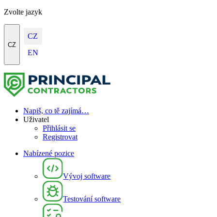
Zvolte jazyk
CZ
CZ
EN
Napiš, co tě zajímá…
Uživatel
Přihlásit se
Registrovat
Nabízené pozice
Vývoj software
Testování software