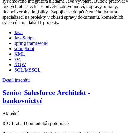
systémového integrátora hledáme Java vývojáře. Budete pracovat v
různých oblastech – v odvětví zdravotnictví, dopravy, obrany,
financí výroby, logistiky...Zapojíte se do pětičlenného týmu se
specializací na projekty v oblasti správy dokumentů, komerčních
systémů a na další IT projekty.
Java
JavaScript
spring framework
springboot
XML
xsd
XQW
SQL/MSSQL
Detail inzerátu
Senior Salesforce Architekt -
bankovnictví
Aktuální
IČO
Praha
Dlouhodobá spolupráce