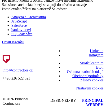
Pro našeho klienta z oblasti bankovnictví hledáme zkušeného
Salesforce architekta, který se zapojí do návrhu a rozvoje
komplexního řešení na platformě Salesforce.
Analýza a Architektura
JavaScript
Salesforce
bankovnictví
SQL databáze
Detail inzerátu
Linkedin
Instagram
Školící centrum
Blog
info@contractors.cz
Ochrana osobních údajů
Obchodní podmínky
+420 226 522 523
Zásady cookies
Nastavení cookies
© 2026 Principal
DESIGNED BY
PRINCIPAL
Contractors
WEBDEV