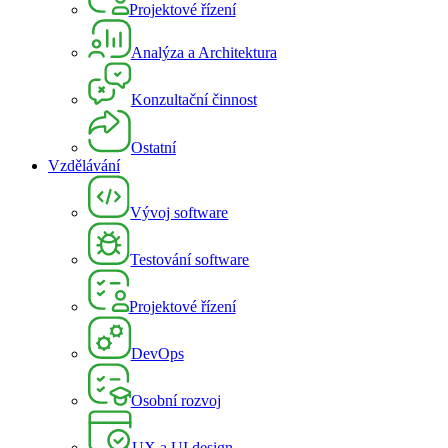
Projektové řízení
Analýza a Architektura
Konzultační činnost
Ostatní
Vzdělávání
Vývoj software
Testování software
Projektové řízení
DevOps
Osobní rozvoj
UX a UI design