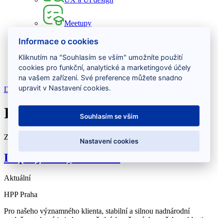
Meetupy
Informace o cookies
Záznamy z meetupů
Přidej se k nám
Kliknutím na "Souhlasím se vším" umožníte použití
O nás
cookies pro funkční, analytické a marketingové účely
Kontakt
na vašem zařízení. Své preference můžete snadno
upravit v Nastavení cookies.
Domov
ITprojekty
ITprojekty
Souhlasím se vším
Zobrazeny 2 položky
Nastavení cookies
IT projektový manažer
Aktuální
HPP
Praha
Pro našeho významného klienta, stabilní a silnou nadnárodní