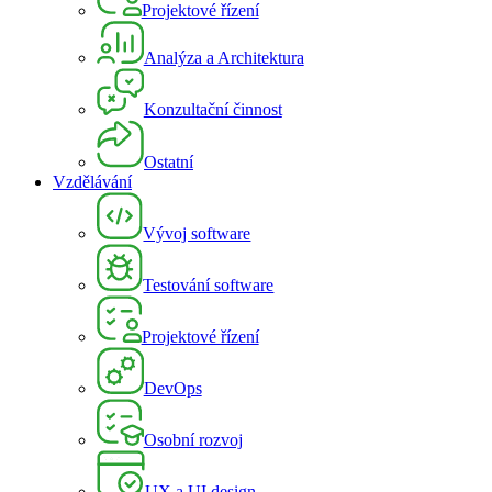
Projektové řízení
Analýza a Architektura
Konzultační činnost
Ostatní
Vzdělávání
Vývoj software
Testování software
Projektové řízení
DevOps
Osobní rozvoj
UX a UI design