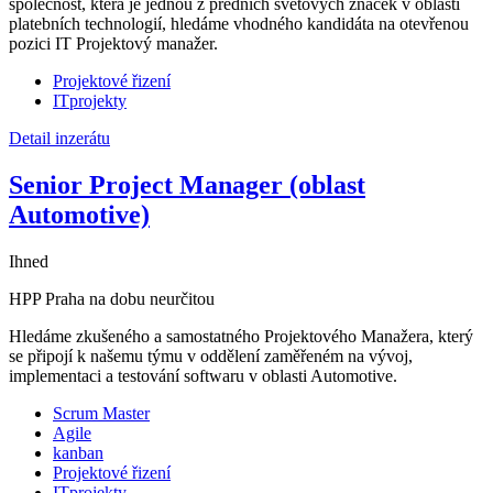
společnost, která je jednou z předních světových značek v oblasti
platebních technologií, hledáme vhodného kandidáta na otevřenou
pozici IT Projektový manažer.
Projektové řizení
ITprojekty
Detail inzerátu
Senior Project Manager (oblast
Automotive)
Ihned
HPP
Praha
na dobu neurčitou
Hledáme zkušeného a samostatného Projektového Manažera, který
se připojí k našemu týmu v oddělení zaměřeném na vývoj,
implementaci a testování softwaru v oblasti Automotive.
Scrum Master
Agile
kanban
Projektové řizení
ITprojekty