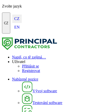
Zvolte jazyk
CZ
CZ
EN
Napiš, co tě zajímá…
Uživatel
Přihlásit se
Registrovat
Nabízené pozice
Vývoj software
Testování software