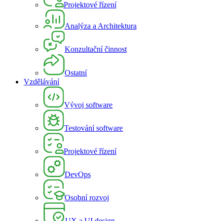
Projektové řízení
Analýza a Architektura
Konzultační činnost
Ostatní
Vzdělávání
Vývoj software
Testování software
Projektové řízení
DevOps
Osobní rozvoj
UX a UI design