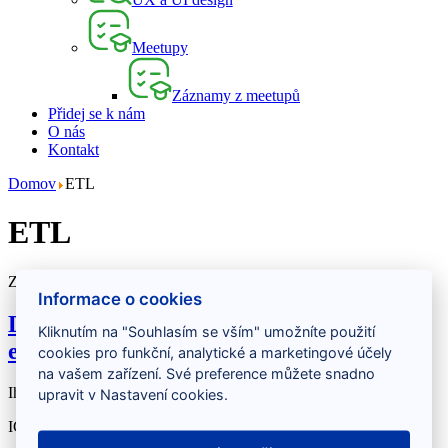
Meetupy
Záznamy z meetupů
Přidej se k nám
O nás
Kontakt
Domov
ETL
ETL
Zobrazeny 3 položky
Informace o cookies
Databázový specialista/engineer - IČO,
Kliknutím na "Souhlasím se vším" umožníte použití
energetika
cookies pro funkční, analytické a marketingové účely
na vašem zařízení. Své preference můžete snadno
Ihned
upravit v Nastavení cookies.
IČO
Praha + remote
8000 Kč/MD