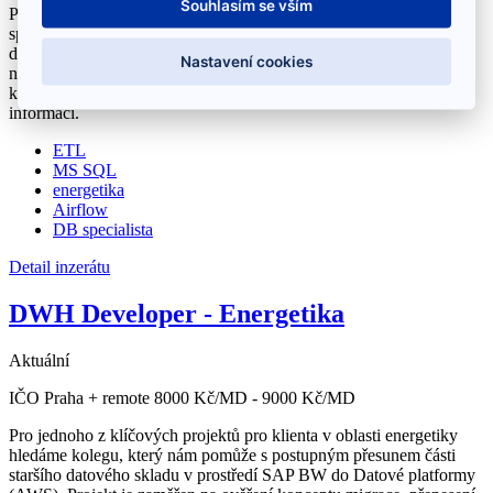
Souhlasím se vším
Pro klienta z oblasti energetiky aktuálně hledáme Databázového
specialistu, který se bude podílet na návrhu, optimalizaci a správě
datové architektury klíčových systémů. Pokud máte zkušenosti s
Nastavení cookies
návrhem databázových řešení, optimalizací výkonu a prací s
komplexními datovými strukturami, rádi vám poskytneme více
informací.
ETL
MS SQL
energetika
Airflow
DB specialista
Detail inzerátu
DWH Developer - Energetika
Aktuální
IČO
Praha + remote
8000 Kč/MD - 9000 Kč/MD
Pro jednoho z klíčových projektů pro klienta v oblasti energetiky
hledáme kolegu, který nám pomůže s postupným přesunem části
staršího datového skladu v prostředí SAP BW do Datové platformy