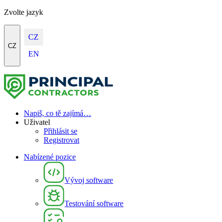
Zvolte jazyk
CZ
CZ
EN
Napiš, co tě zajímá…
Uživatel
Přihlásit se
Registrovat
Nabízené pozice
Vývoj software
Testování software