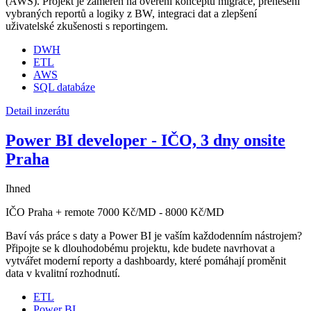
(AWS). Projekt je zaměřen na ověření konceptu migrace, přenesení
vybraných reportů a logiky z BW, integraci dat a zlepšení
uživatelské zkušenosti s reportingem.
DWH
ETL
AWS
SQL databáze
Detail inzerátu
Power BI developer - IČO, 3 dny onsite
Praha
Ihned
IČO
Praha + remote
7000 Kč/MD - 8000 Kč/MD
Baví vás práce s daty a Power BI je vaším každodenním nástrojem?
Připojte se k dlouhodobému projektu, kde budete navrhovat a
vytvářet moderní reporty a dashboardy, které pomáhají proměnit
data v kvalitní rozhodnutí.
ETL
Power BI