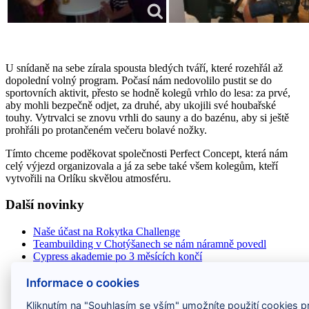
U snídaně na sebe zírala spousta bledých tváří, které rozehřál až
dopolední volný program. Počasí nám nedovolilo pustit se do
sportovních aktivit, přesto se hodně kolegů vrhlo do lesa: za prvé,
aby mohli bezpečně odjet, za druhé, aby ukojili své houbařské
touhy. Vytrvalci se znovu vrhli do sauny a do bazénu, aby si ještě
prohřáli po protančeném večeru bolavé nožky.
Tímto chceme poděkovat společnosti Perfect Concept, která nám
celý výjezd organizovala a já za sebe také všem kolegům, kteří
vytvořili na Orlíku skvělou atmosféru.
Další novinky
Naše účast na Rokytka Challenge
Teambuilding v Chotýšanech se nám náramně povedl
Cypress akademie po 3 měsících končí
Apríl v září, aneb jak jsme si to užili na teambuildingu
PRODLUŽUJEME SOUTĚŽ s Principal Telemedicine o
Informace o cookies
chytré hodinky aneb přispěj ke zdraví nás všech
Kliknutím na "Souhlasím se vším" umožníte použití cookies pr