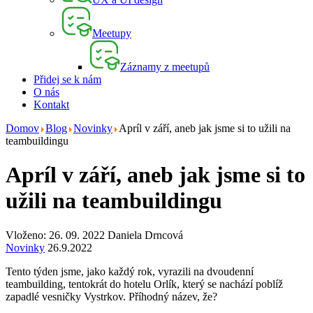
Meetupy
Záznamy z meetupů
Přidej se k nám
O nás
Kontakt
Domov
Blog
Novinky
Apríl v září, aneb jak jsme si to užili na
teambuildingu
Apríl v září, aneb jak jsme si to
užili na teambuildingu
Vloženo: 26. 09. 2022
Daniela Drncová
Novinky
26.9.2022
Tento týden jsme, jako každý rok, vyrazili na dvoudenní
teambuilding, tentokrát do hotelu Orlík, který se nachází poblíž
zapadlé vesničky Vystrkov. Příhodný název, že?