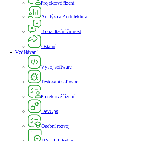
Projektové řízení
Analýza a Architektura
Konzultační činnost
Ostatní
Vzdělávání
Vývoj software
Testování software
Projektové řízení
DevOps
Osobní rozvoj
UX a UI design