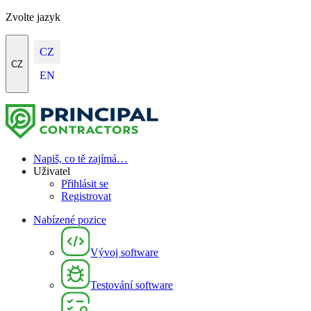
Zvolte jazyk
CZ
CZ
EN
Napiš, co tě zajímá…
Uživatel
Přihlásit se
Registrovat
Nabízené pozice
Vývoj software
Testování software