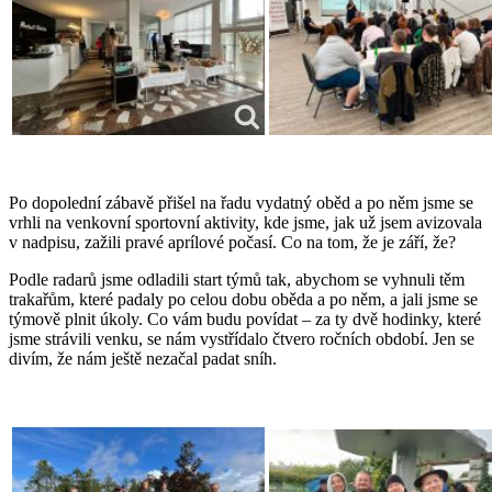
Po dopolední zábavě přišel na řadu vydatný oběd a po něm jsme se
vrhli na venkovní sportovní aktivity, kde jsme, jak už jsem avizovala
v nadpisu, zažili pravé aprílové počasí. Co na tom, že je září, že?
Podle radarů jsme odladili start týmů tak, abychom se vyhnuli těm
trakařům, které padaly po celou dobu oběda a po něm, a jali jsme se
týmově plnit úkoly. Co vám budu povídat – za ty dvě hodinky, které
jsme strávili venku, se nám vystřídalo čtvero ročních období. Jen se
divím, že nám ještě nezačal padat sníh.