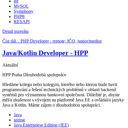
git
MySQL
Symphony
PHP8
RESAPI
Detail inzerátu
Číst dál…PHP Developer - remote, IČO, junior/medior
Java/Kotlin Developer - HPP
Aktuální
HPP
Praha
Dlouhodobá spolupráce
Hledáme kolegu nebo kolegyni, kterého nebo kterou bude bavit
programování a řešení technických problémů v oblasti backend
systémů pro významnou bankovní společnost. Důležité je, abyste
měl/a zkušenost s vývojem na platformě Java EE a ovládal/a jazyky
Java a Kotlin. Máme zájem o dlouhodobou spolupráci.
Java
spring
Java Enterpriese Edition (JEE)