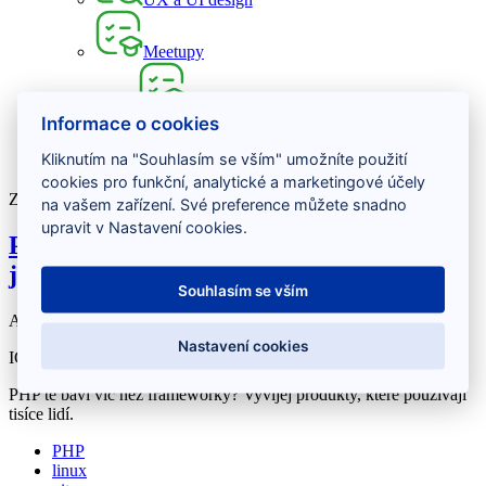
Meetupy
Záznamy z meetupů
Informace o cookies
Přidej se k nám
O nás
Kliknutím na "Souhlasím se vším" umožníte použití
Kontakt
cookies pro funkční, analytické a marketingové účely
Zobrazeny 2 položky
na vašem zařízení. Své preference můžete snadno
upravit v Nastavení cookies.
PHP Developer - remote, IČO,
junior/medior
Souhlasím se vším
Aktuální
Nastavení cookies
IČO
Praha + remote
dlouhodobá spolupráce
PHP tě baví víc než frameworky? Vyvíjej produkty, které používají
tisíce lidí.
PHP
linux