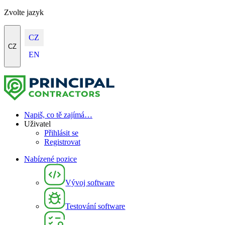
Zvolte jazyk
CZ
CZ
EN
Napiš, co tě zajímá…
Uživatel
Přihlásit se
Registrovat
Nabízené pozice
Vývoj software
Testování software