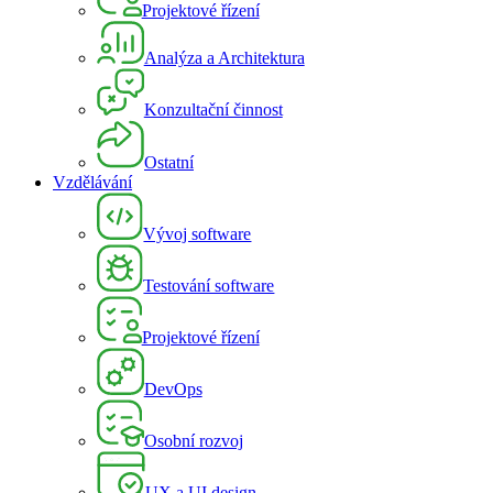
Projektové řízení
Analýza a Architektura
Konzultační činnost
Ostatní
Vzdělávání
Vývoj software
Testování software
Projektové řízení
DevOps
Osobní rozvoj
UX a UI design