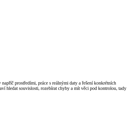
y napříč prostředími, práce s reálnými daty a řešení konkrétních
ví hledat souvislosti, rozebírat chyby a mít věci pod kontrolou, tady