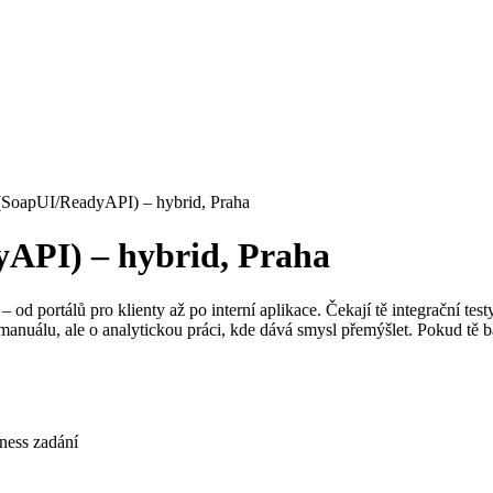
r (SoapUI/ReadyAPI) – hybrid, Praha
yAPI) – hybrid, Praha
od portálů pro klienty až po interní aplikace. Čekají tě integrační test
manuálu, ale o analytickou práci, kde dává smysl přemýšlet. Pokud tě ba
iness zadání