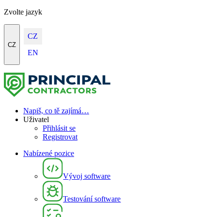
Zvolte jazyk
CZ
CZ
EN
Napiš, co tě zajímá…
Uživatel
Přihlásit se
Registrovat
Nabízené pozice
Vývoj software
Testování software