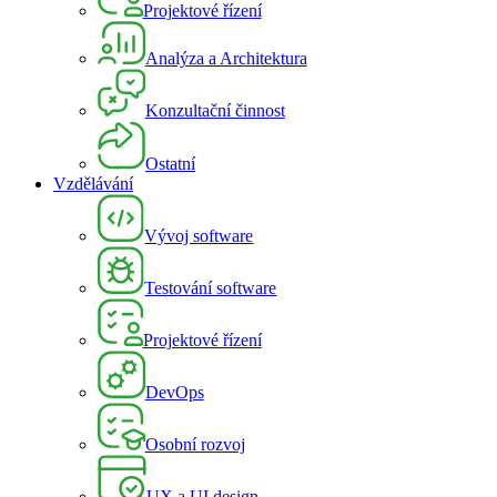
Projektové řízení
Analýza a Architektura
Konzultační činnost
Ostatní
Vzdělávání
Vývoj software
Testování software
Projektové řízení
DevOps
Osobní rozvoj
UX a UI design