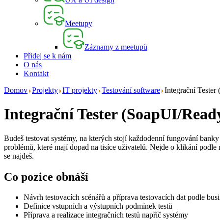
Meetupy
Záznamy z meetupů
Přidej se k nám
O nás
Kontakt
Domov
Projekty
IT projekty
Testování software
Integrační Teste
Integrační Tester (SoapUI/Read
Budeš testovat systémy, na kterých stojí každodenní fungování banky – 
problémů, které mají dopad na tisíce uživatelů. Nejde o klikání podle 
se najdeš.
Co pozice obnáší
Návrh testovacích scénářů a příprava testovacích dat podle bus
Definice vstupních a výstupních podmínek testů
Příprava a realizace integračních testů napříč systémy