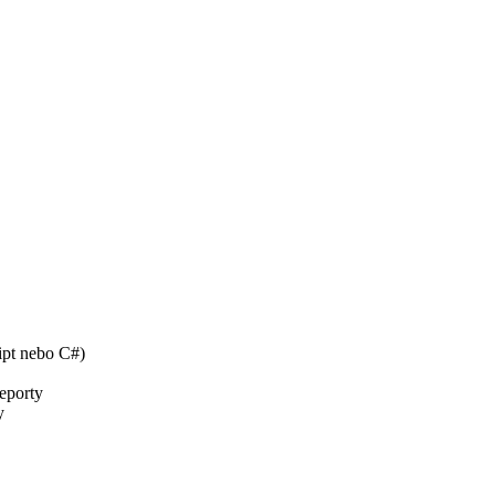
ipt nebo C#)
reporty
y