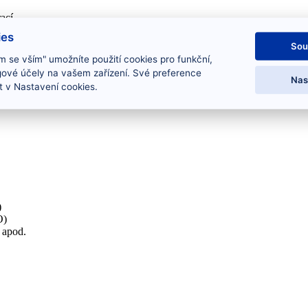
ací
terprise Architect
ies
rní systémy
Sou
m se vším" umožníte použití cookies pro funkční,
gové účely na vašem zařízení. Své preference
Nas
 v Nastavení cookies.
)
O)
s apod.