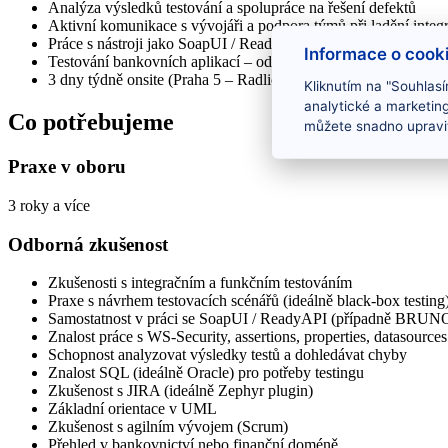
Analýza výsledků testování a spolupráce na řešení defektů
Aktivní komunikace s vývojáři a podpora týmů při ladění integr
Práce s nástroji jako SoapUI / ReadyAPI, JIRA, Kibana nebo En
Informace o cook
Testování bankovních aplikací – od klientských portálů po inte
3 dny týdně onsite (Praha 5 – Radlická), zbytek remote
Kliknutím na "Souhlasí
analytické a marketin
Co potřebujeme
můžete snadno upravit
Praxe v oboru
3 roky a více
Odborná zkušenost
Zkušenosti s integračním a funkčním testováním
Praxe s návrhem testovacích scénářů (ideálně black-box testing
Samostatnost v práci se SoapUI / ReadyAPI (případně BRUN
Znalost práce s WS-Security, assertions, properties, datasource
Schopnost analyzovat výsledky testů a dohledávat chyby
Znalost SQL (ideálně Oracle) pro potřeby testingu
Zkušenost s JIRA (ideálně Zephyr plugin)
Základní orientace v UML
Zkušenost s agilním vývojem (Scrum)
Přehled v bankovnictví nebo finanční doméně