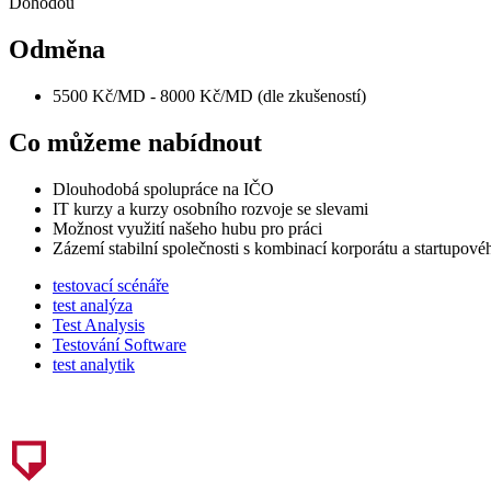
Dohodou
Odměna
5500 Kč/MD - 8000 Kč/MD (dle zkušeností)
Co můžeme nabídnout
Dlouhodobá spolupráce na IČO
IT kurzy a kurzy osobního rozvoje se slevami
Možnost využití našeho hubu pro práci
Zázemí stabilní společnosti s kombinací korporátu a startupové
testovací scénáře
test analýza
Test Analysis
Testování Software
test analytik